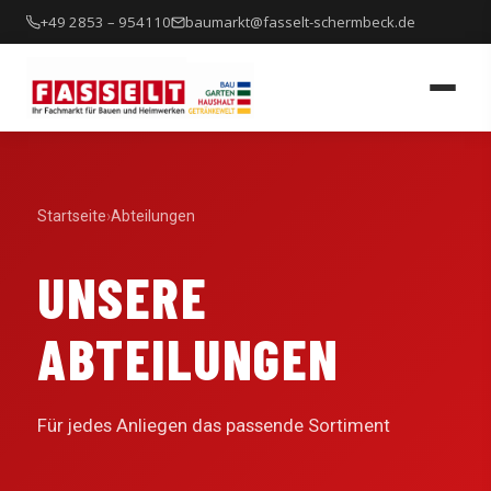
Inhalt
+49 2853 – 954110
baumarkt@fasselt-schermbeck.de
springen
Startseite
›
Abteilungen
UNSERE
ABTEILUNGEN
Für jedes Anliegen das passende Sortiment